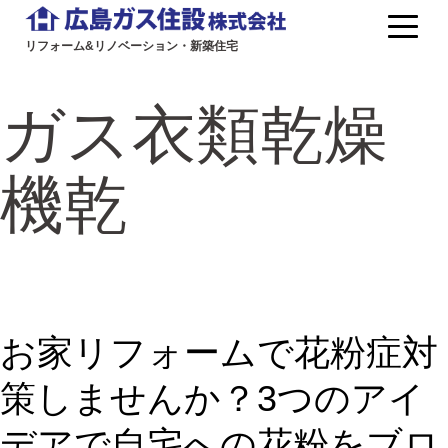
コ
ン
リフォーム&リノベーション・新築住宅
広
テ
島
ガス衣類乾燥
ン
ガ
ツ
ス
機乾
へ
住
ス
キ
設
ッ
｜
プ
工
お家リフォームで花粉症対
務
策しませんか？3つのアイ
サ
デアで自宅への花粉をブロ