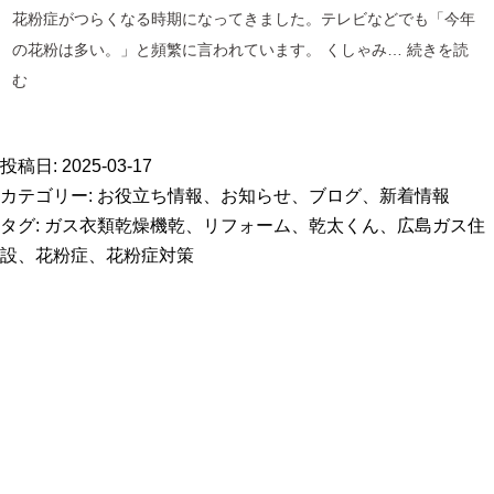
花粉症がつらくなる時期になってきました。テレビなどでも「今年
の花粉は多い。」と頻繁に言われています。 くしゃみ…
続きを読
お
む
家
リ
投稿日:
2025-03-17
フ
カテゴリー:
お役立ち情報
、
お知らせ
、
ブログ
、
新着情報
ォ
タグ:
ガス衣類乾燥機乾
、
リフォーム
、
乾太くん
、
広島ガス住
ー
設
、
花粉症
、
花粉症対策
ム
で
花
粉
症
対
策
し