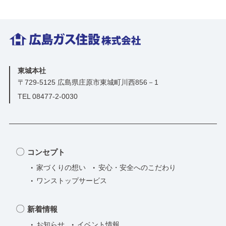
ま
せ
ん
か？
3
東城本社
つ
〒729-5125 広島県庄原市東城町川西856－1
の
TEL 08477-2-0030
ア
イ
デ
ア
コンセプト
で
家づくりの想い
安心・安全へのこだわり
自
ワンストップサービス
宅
へ
新着情報
の
お知らせ
イベント情報