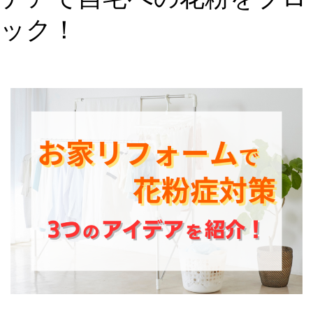
イ
ック！
ト