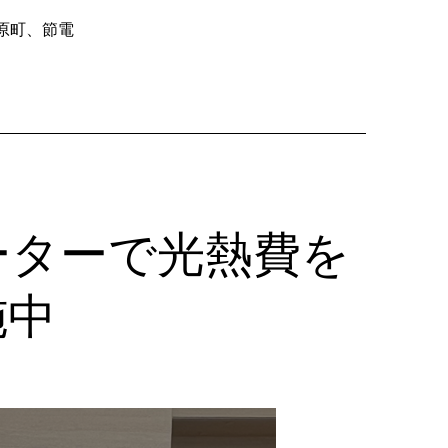
町】
原町
、
節電
冬
の
光
熱
費
対
策
に！
ーターで光熱費を
ガ
ス
施中
フ
ァ
ン
ヒ
ー