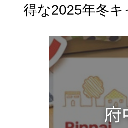
サ
得な2025年冬
イ
ト