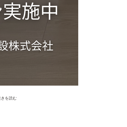
ン
情
報
【神
続きを読む
石
高
原