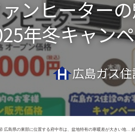
節 広島県の東部に位置する府中市は、盆地特有の寒暖差が大きい地…