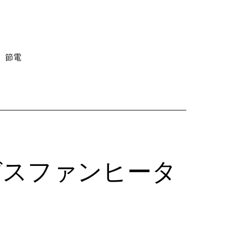
中
市
で
人
、
節電
気
上
昇
中！
ガ
ス
フ
ァ
ガスファンヒータ
ン
ヒ
ー
タ