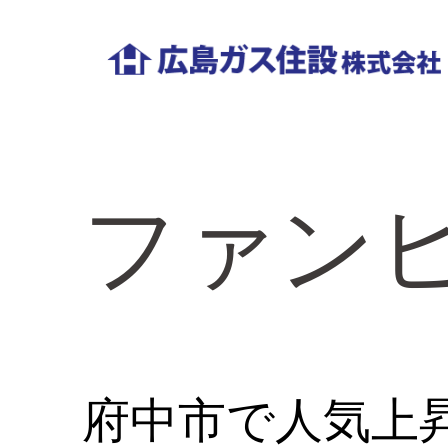
コ
ン
テ
広
ン
島
ツ
ガ
へ
ファン
ス
ス
住
キ
ッ
設
プ
｜
工
府中市で人気上
務