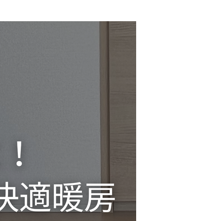
ー
の
魅
力
と
お
得
な
2025
年
冬
キ
ャ
ン
ペ
ー