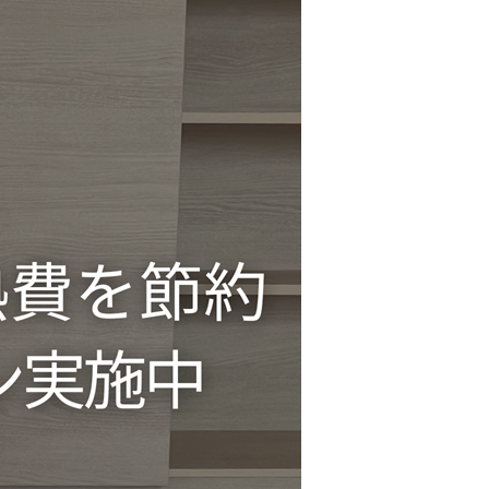
タ
ー
2025
年
冬
キ
ャ
ン
ペ
ー
ン
実
施
中