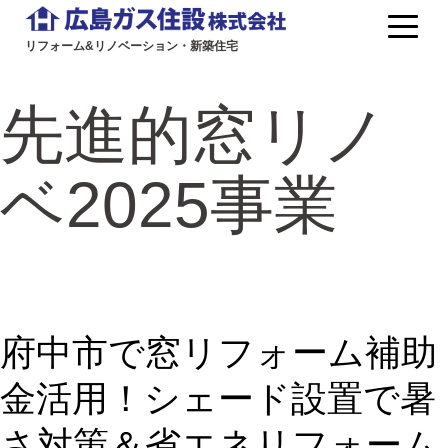
コ
ン
リフォーム&リノベーション・新築住宅
広
テ
島
先進的窓リノ
ン
ガ
ツ
ス
ベ2025事業
へ
住
ス
キ
設
ッ
｜
プ
工
府中市で窓リフォーム補助
務
金活用！シェード設置で暑
サ
さ対策＆省エネリフォーム