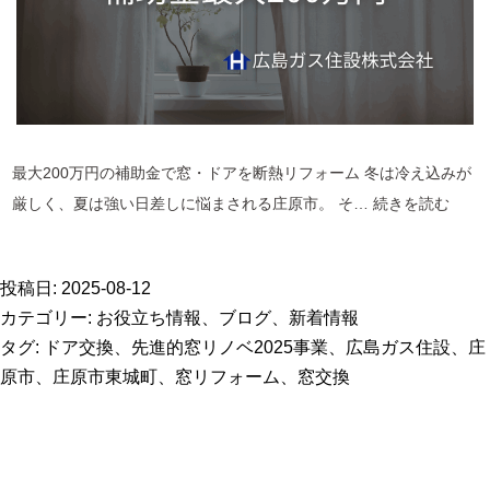
業
最大200万円の補助金で窓・ドアを断熱リフォーム 冬は冷え込みが
庄
厳しく、夏は強い日差しに悩まされる庄原市。 そ…
続きを読む
原
市
投稿日:
2025-08-12
で
カテゴリー:
お役立ち情報
、
ブログ
、
新着情報
窓
タグ:
ドア交換
、
先進的窓リノベ2025事業
、
広島ガス住設
、
庄
交
原市
、
庄原市東城町
、
窓リフォーム
、
窓交換
換・
断
熱
リ