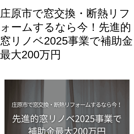
20
庄原市で窓交換・断熱リフ
万
円
ォームするなら今！先進的
の
補
窓リノベ2025事業で補助金
助
最大200万円
金
先
進
的
窓
リ
ノ
ベ
20
事