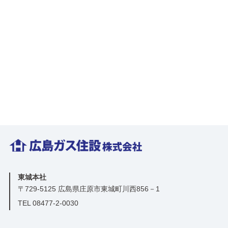
へ
窓
リ
フ
ォ
ー
ム
補
助
金
で
最
大
東城本社
200
〒729-5125 広島県庄原市東城町川西856－1
万
TEL 08477-2-0030
円