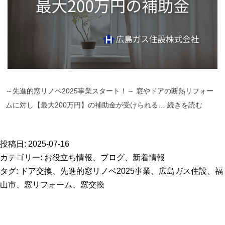
2025
事
業
で
補
助
～先進的窓リノベ2025事業スタート！～ 窓やドアの断熱リフォー
金
【福
ムに対し【最大200万円】の補助金が受けられる…
続きを読む
最
山
大
市】
200
投稿日:
2025-07-16
冷
万
カテゴリー:
お役立ち情報
、
ブログ
、
新着情報
暖
円
タグ:
ドア交換
、
先進的窓リノベ2025事業
、
広島ガス住設
、
福
房
山市
、
窓リフォーム
、
窓交換
費
を
グ