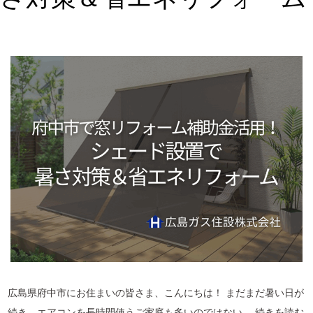
イ
ト
広島県府中市にお住まいの皆さま、こんにちは！ まだまだ暑い日が
続き、エアコンを長時間使うご家庭も多いのではない…
続きを読む