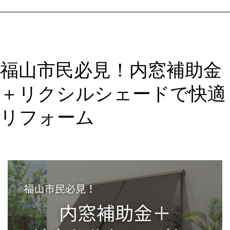
ッ
と
節
約！
福山市民必見！内窓補助金
高
性
＋リクシルシェードで快適
能
窓
リフォーム
へ
の
交
換
に
最
大
200