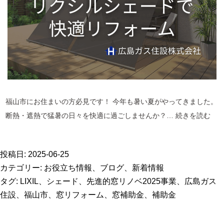
万
円
の
補
助
金
福山市にお住まいの方必見です！ 今年も暑い夏がやってきました。
福
断熱・遮熱で猛暑の日々を快適に過ごしませんか？…
続きを読む
山
市
投稿日:
2025-06-25
民
カテゴリー:
お役立ち情報
、
ブログ
、
新着情報
必
タグ:
LIXIL
、
シェード
、
先進的窓リノベ2025事業
、
広島ガス
見
住設
、
福山市
、
窓リフォーム
、
窓補助金
、
補助金
内
窓