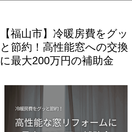
フ
ォ
ー
【福山市】冷暖房費をグッ
ム
す
と節約！高性能窓への交換
る
な
に最大200万円の補助金
ら
今！
先
進
的
窓
リ
ノ
ベ