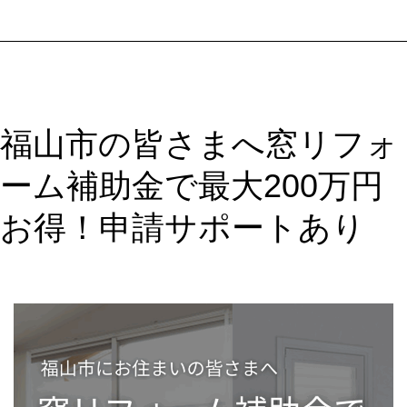
補
助
金
＋
リ
福山市の皆さまへ窓リフォ
ク
シ
ーム補助金で最大200万円
ル
シ
お得！申請サポートあり
ェ
ー
ド
で
快
適
リ