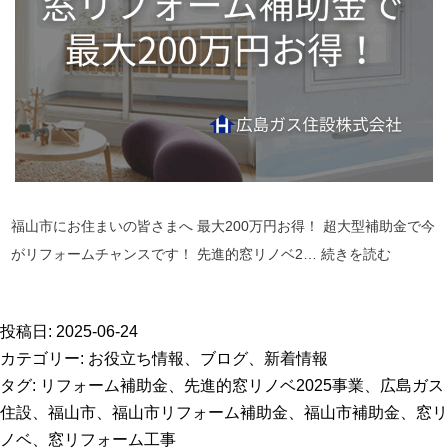
フ
ォ
ー
ム
福山市にお住まいの皆さまへ 最大200万円お得！ 超大型補助金で今
福
がリフォームチャンスです！ 先進的窓リノベ2…
続きを読む
山
市
投稿日:
2025-06-24
の
カテゴリー:
お役立ち情報
、
ブログ
、
新着情報
皆
タグ:
リフォーム補助金
、
先進的窓リノベ2025事業
、
広島ガス
さ
住設
、
福山市
、
福山市リフォーム補助金
、
福山市補助金
、
窓リ
ま
ノベ
、
窓リフォーム工事