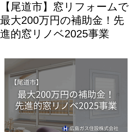
【尾道市】窓リフォームで
ェ
ー
最大200万円の補助金！先
ド
＋
進的窓リノベ2025事業
「
窓
リ
フ
ォ
ー
ム
補
助
金
活
用