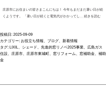
庄原市にお住まいの皆さまこんにちは！ 今年もまだまだ暑い日が続
夏
くようです。 「暑い日が続くと電気代がかかってし…
続きを読む
の
節
投稿日:
2025-09-09
電
カテゴリー:
お役立ち情報
、
ブログ
、
新着情報
対
タグ:
LIXIL
、
シェード
、
先進的窓リノベ2025事業
、
広島ガス
策
住設
、
庄原市
、
庄原市東城町
、
窓リフォーム
、
窓補助金
、
補助
に
金
庄
原
市
対
象
「LI
シ