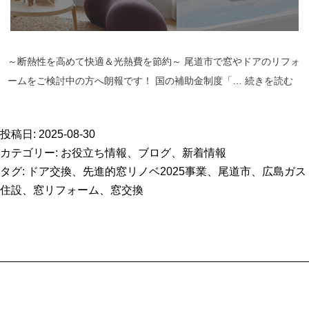
法
～断熱性を高めて快適＆光熱費を節約～ 尾道市で窓やドアのリフォ
【
ームをご検討中の方へ朗報です！ 国の補助金制度「…
続きを読む
道
市
投稿日:
2025-08-30
窓
カテゴリー:
お役立ち情報
、
ブログ
、
新着情報
リ
タグ:
ドア交換
、
先進的窓リノベ2025事業
、
尾道市
、
広島ガス
フ
住設
、
窓リフォーム
、
窓交換
ォ
ー
ム
で
最
大