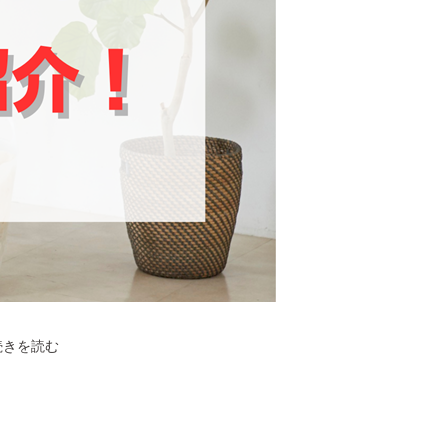
お
続きを読む
家
リ
フ