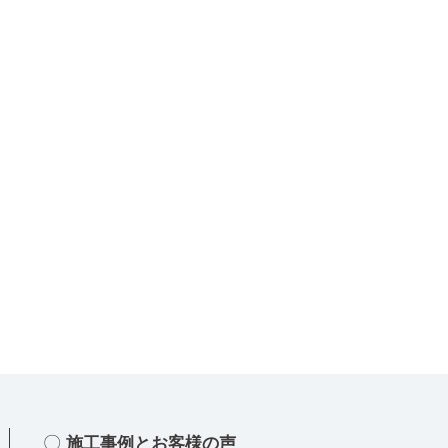
ォ
ー
ム
で
花
粉
症
対
策
し
ま
せ
ん
か？
3
つ
施工事例とお客様の声