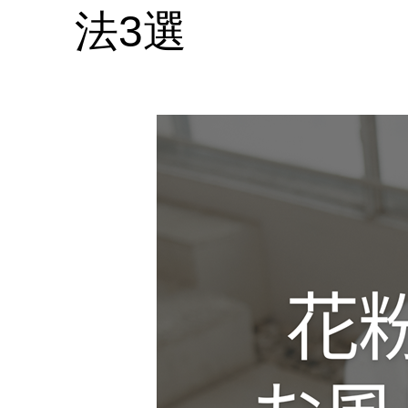
サ
法3選
イ
ト