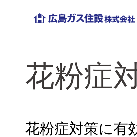
コ
ン
テ
広
ン
島
ツ
ガ
へ
花粉症
ス
ス
住
キ
ッ
設
プ
｜
工
花粉症対策に有
務