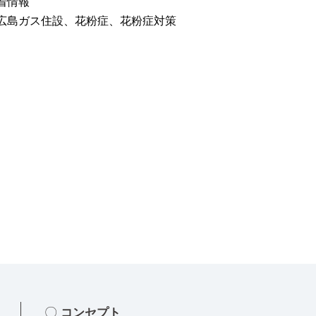
着情報
広島ガス住設
、
花粉症
、
花粉症対策
コンセプト