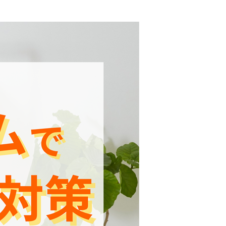
は？
効
果
的
な
方
法
3
選