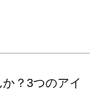
粉
症
対
策
に
有
効
な
お
風
呂
の
か？3つのアイ
入
り
方
と