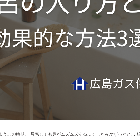
まうこの時期。 帰宅しても鼻がムズムズする…くしゃみがずっとと…